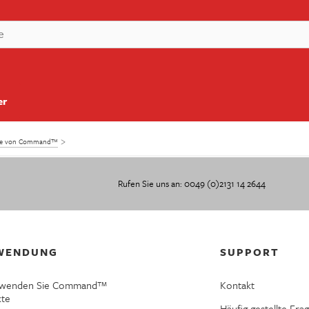
er
kte von Command™
Rufen Sie uns an: 0049 (0)2131 14 2644
WENDUNG
SUPPORT
rwenden Sie Command™
Kontakt
kte
Häufig gestellte Fra