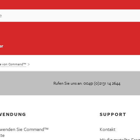
er
kte von Command™
Rufen Sie uns an: 0049 (0)2131 14 2644
WENDUNG
SUPPORT
rwenden Sie Command™
Kontakt
kte
Häufig gestellte Fra