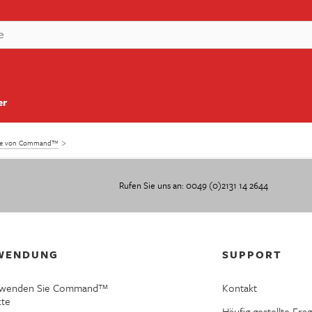
er
kte von Command™
Rufen Sie uns an: 0049 (0)2131 14 2644
WENDUNG
SUPPORT
rwenden Sie Command™
Kontakt
kte
Häufig gestellte Fra