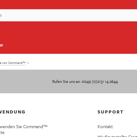
er
kte von Command™
Rufen Sie uns an: 0049 (0)2131 14 2644
WENDUNG
SUPPORT
rwenden Sie Command™
Kontakt
kte
Häufig gestellte Fra