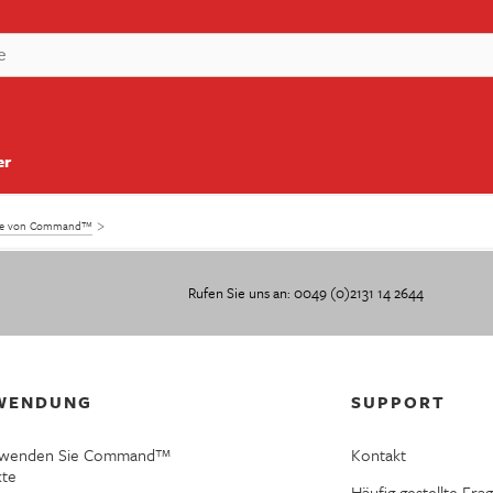
er
kte von Command™
Rufen Sie uns an: 0049 (0)2131 14 2644
WENDUNG
SUPPORT
rwenden Sie Command™
Kontakt
kte
Häufig gestellte Fra