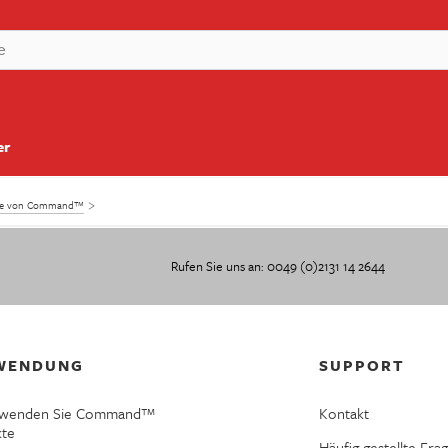
er
kte von Command™
Rufen Sie uns an: 0049 (0)2131 14 2644
WENDUNG
SUPPORT
rwenden Sie Command™
Kontakt
kte
Häufig gestellte Fra